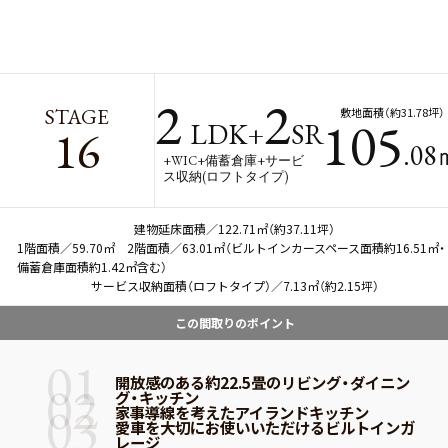
2
2
STAGE
敷地面積（約31.78坪）
105
LDK+
SR
16
.0
+WIC+備蓄倉庫+サービ
ス収納(ロフトタイプ)
建物延床面積／122.71㎡（約37.11坪）
1階面積／59.70㎡ 2階面積／63.01㎡（ビルトインカースペース面積約16.51㎡・
備蓄倉庫面積約1.42㎡含む）
サービス収納面積（ロフトタイプ）／7.13㎡（約2.15坪）
この間取りのポイント
01
開放感のある約22.5畳のリビング・ダイニン
02
グ・キッチン
03
家事導線を考えたアイランドキッチン
愛車を大切にお使いいただけるビルトインガ
レージ