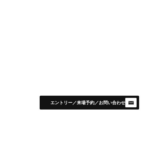
エントリー／来場予約／お問い合わせ
STAGE16｜プラウドシーズン御殿山｜野村不動産-PROUD-
CONTACT