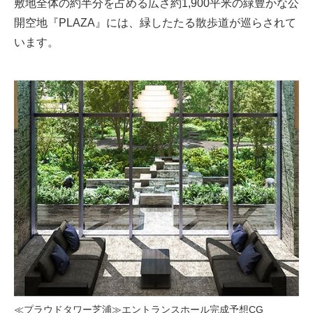
敷地全体の約半分を占める広さ約1,900平米の緑豊かな公
開空地『PLAZA』には、緑したたる散歩道が巡らされて
います。
≪プラウドタワー芝浦≫エントランスホール完成予想CG