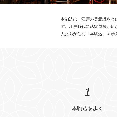
本駒込は、江戸の美意識を今
す。江戸時代に武家屋敷が広
人たちが住む「本駒込」を歩
1
本駒込を歩く