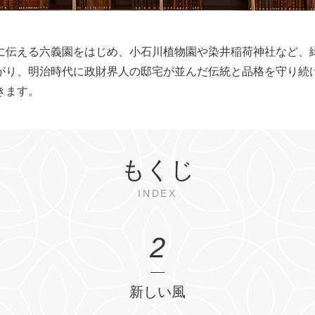
に伝える六義園をはじめ、小石川植物園や染井稲荷神社など、
がり、明治時代に政財界人の邸宅が並んだ伝統と品格を守り続け
きます。
もくじ
INDEX
2
新しい風