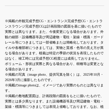
※掲載の外観完成予想CG・エントランス完成予想CG・エントラ
ンスラウンジ完成予想CGは計画段階の図面を基に描いたもので
実際とは異なります。また、今後変更になる場合があります。外
観の細部・設備機器等及び周辺建物・電柱・架線・標識・ガード
レール等につきましては一部省略または簡略化しております。タ
イルや各種部材につきましては、実物と質感・色等の見え方が異
なる場合があります。植栽は特定の季節の状況を表現したもので
はなく、竣工時には完成予想CG程度には成長しておりません。
ボリューム・形状は実際と異なる場合があり、樹種等は変更とな
る場合があります。
※掲載の写真（image photo、提供写真を除く）は、2025年10月・
2026年3月に撮影したものです。
※掲載のimage photoは、イメージであり実際のものとは異なりま
す。
※掲載の敷地配置図は、計画段階の図面をもとに描いたもので、
実際とは多少異なります。また設備機器等及び周辺建物・電柱・
架線・標識等につきましては表現上省略しております。なお、植