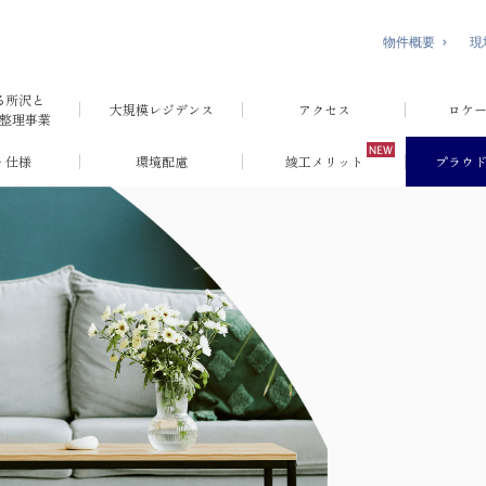
物件概要
現
る所沢と
大規模レジデンス
アクセス
ロケ
整理事業
・仕様
環境配慮
竣工メリット
プラウ