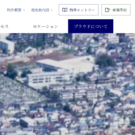
物件概要
現地案内図
物件エントリー
来場予約
クセス
ロケーション
プラウドについて