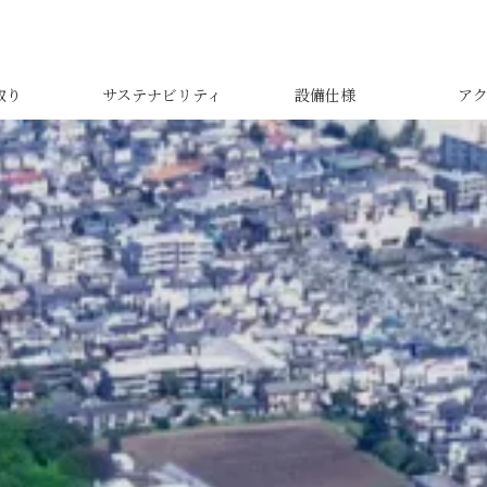
取り
サステナビリティ
設備仕様
ア