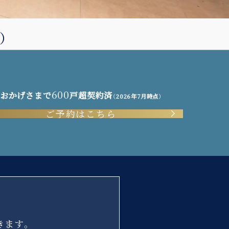
）
600
おかげさまで
戸超契約済
（2026年7月時点）
ご予約はこちら
きます。