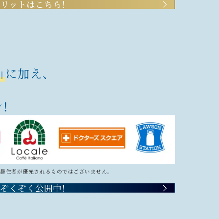
リットはこちら！
」
に加え、
！
居住者が優先されるものではございません。
ぞくぞく公開中！