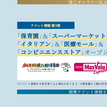
竣工ギャラリー＆メ
テナント情報 第3弾
「保育園」
＆
「スーパーマーケット
「イタリアン」
＆
「医療モール」
＆
「コンビニエンスストア」
オープン
※テナント情報は今後変更となる場合があります。
※保育園の入園は物件
商業テナント情報を