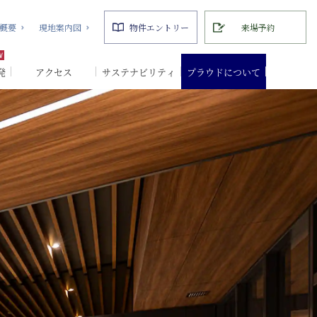
概要
現地案内図
物件エントリー
来場予約
発
アクセス
サステナビリティ
プラウドについて