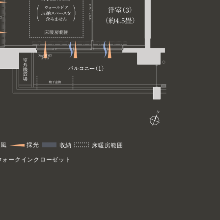
風
採光
収納
床暖房範囲
：ウォークインクローゼット