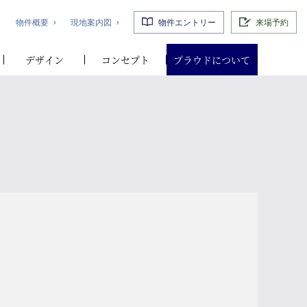
物件概要
現地案内図
物件エントリー
来場予約
デザイン
コンセプト
プラウドについて
エントランスホール完成予想CG
外観完成予想CG
約受付開始