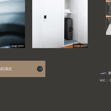
image photo
image photo
MORE
通
WIC