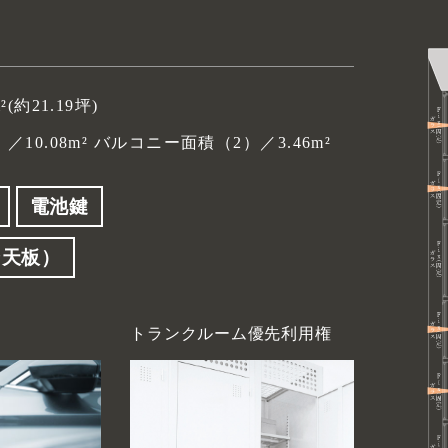
m²(約21.19坪)
10.08m²
バルコニー面積（2）／3.46m²
電池鍵
ン天板）
トランクルーム
優先利用権