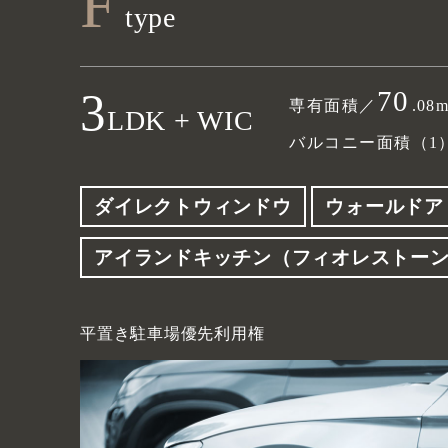
F
type
3
70
専有面積／
.08
LDK + WIC
バルコニー面積（1）／
ダイレクトウィンドウ
ウォールドア
アイランドキッチン（フィオレストー
平置き駐車場
優先利用権