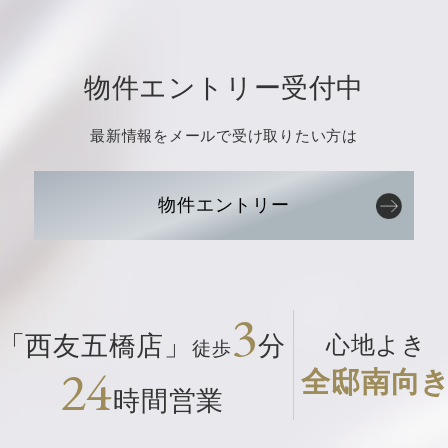
物件エントリー受付中
最新情報をメールで受け取りたい方は
物件エントリー
3
「西友五橋店」
分
心地よき
徒歩
24
全邸南向
時間営業