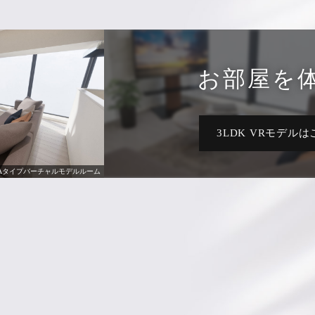
お部屋を
3LDK VRモデル
ご契約者様の声
Aタイプバーチャルモデルルーム
を集めま
2
なライフスタイルを叶える
READ MORE
外観 | 左
READ MORE
仙台市の竣工済物件はこちら