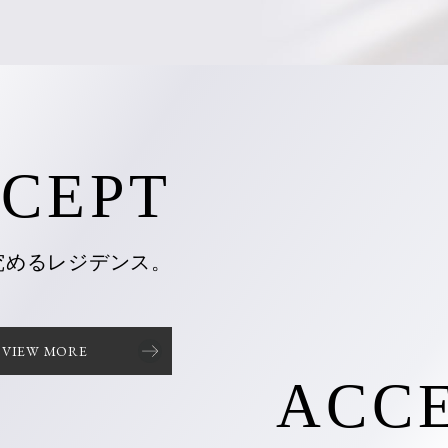
CEPT
究めるレジデンス。
VIEW MORE
ACC