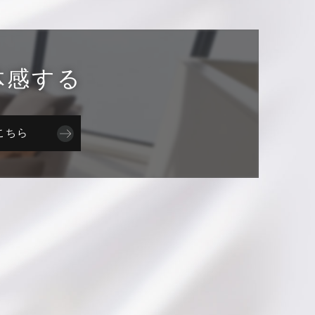
体感する
はこちら
した
LDK
image photo
image photo
からプラウド泉中央フロント、プラウド五橋、プラウド勾当台公園ディアージュ