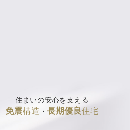
住まいの安心を支える
き
免震
構造
長期優良
住宅
・