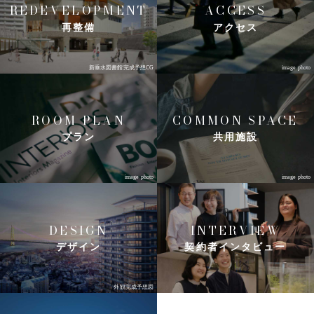
REDEVELOPMENT
ACCESS
再整備
アクセス
新垂水図書館完成予想CG
image photo
ROOM PLAN
COMMON SPACE
プラン
共用施設
image photo
image photo
DESIGN
INTERVIEW
デザイン
契約者インタビュー
外観完成予想図