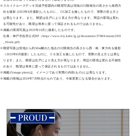
※スカイクルーズデッキ完成予想図内の眺望写真は現地の32階相当の高さから南西方
向を撮影 (2023年8月撮影)したものに、 CG加工を施したもので、実際の見え方と
は異なります。 また、眺望は住戸により見え方が異なります。周辺の環境は変わ
る可能性があり、眺望は将来に渡って保証されるものではありません。
※掲載の環境写真は2023年10月に撮影したものです。
出典：神戸市役所公式HP（
https://www.city.kobe.lg.jp/documents/37084/tarumi2301
_16web.pdf
）
※眺望写真は現地から約50m離れた地点の32階相当の高さから西・南・東方向を撮影
（2023年8月撮影）したものに、ＣＧ加工を施したもので、実際の見え方とは異な
ります。また、眺望は住戸により見え方が異なります。周辺の環境は変わる可能性
があり、眺望は将来に渡って保証されるものではありません。
※掲載のimage photoは、イメージであり実際の内容(もの)とは異なります。
※掲載の情報は2024年7月時点のものであり、今後変更になる場合があります。