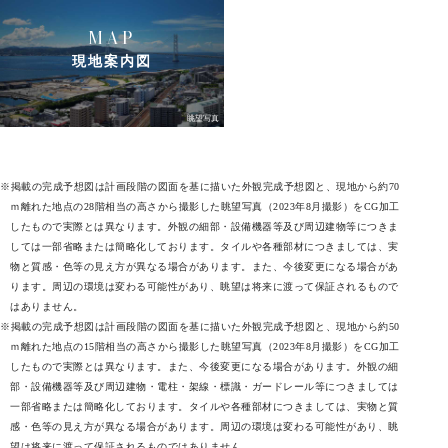
MAP
現地案内図
眺望写真
※掲載の完成予想図は計画段階の図面を基に描いた外観完成予想図と、現地から約70
ｍ離れた地点の28階相当の高さから撮影した眺望写真（2023年8月撮影）をCG加工
したもので実際とは異なります。外観の細部・設備機器等及び周辺建物等につきま
しては一部省略または簡略化しております。タイルや各種部材につきましては、実
物と質感・色等の見え方が異なる場合があります。また、今後変更になる場合があ
ります。周辺の環境は変わる可能性があり、眺望は将来に渡って保証されるもので
はありません。
※掲載の完成予想図は計画段階の図面を基に描いた外観完成予想図と、現地から約50
ｍ離れた地点の15階相当の高さから撮影した眺望写真（2023年8月撮影）をCG加工
したもので実際とは異なります。また、今後変更になる場合があります。外観の細
部・設備機器等及び周辺建物・電柱・架線・標識・ガードレール等につきましては
一部省略または簡略化しております。タイルや各種部材につきましては、実物と質
感・色等の見え方が異なる場合があります。周辺の環境は変わる可能性があり、眺
望は将来に渡って保証されるものではありません。