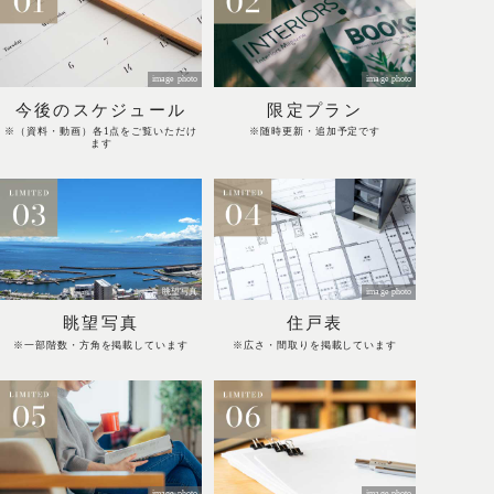
image photo
image photo
今後のスケジュール
限定プラン
※（資料・動画）各1点をご覧いただけ
※随時更新・追加予定です
ます
眺望写真
image photo
眺望写真
住戸表
※一部階数・方角を掲載しています
※広さ・間取りを掲載しています
image photo
image photo