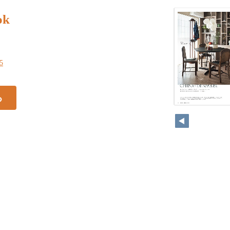
ok
25
る