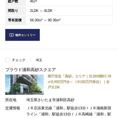
総戸数
46戸
間取り
2LDK ～ 4LDK
専有面積
56.00m² ～ 90.36m²
物件エントリー
チェック
埼玉
プラウド浦和高砂スクエア
県庁至近「高砂」エリア｜3LDK8階67.39
㎡8,900万円台～（※100万円単位）｜全
戸3LDK
所在地
埼玉県さいたま市浦和区高砂
交通情報
ＪＲ京浜東北線「浦和」駅徒歩13分 / ＪＲ湘南新宿
ライン「浦和」駅徒歩13分 / ＪＲ高崎線「浦和」駅