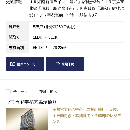
交通情報
ＪＲ湘南新宿ライン「浦和」駅徒歩3分 / ＪＲ京浜東
北線「浦和」駅徒歩3分 / ＪＲ高崎線「浦和」駅徒歩
3分 / ＪＲ宇都宮線「浦和」駅徒歩3分
総戸数
525戸 (非分譲230戸含む)
間取り
2LDK ・ 3LDK
専有面積
65.18m² ～ 76.23m²
物件エントリー
来場予約
チェック
茨城・栃木
プラウド宇都宮馬場通り
宇都宮文化の中心「二荒山神社」近接。
全戸南向き・15階建て・全69邸のレジデ
ンス