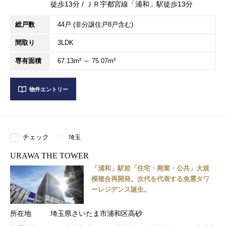
徒歩13分 / ＪＲ宇都宮線「浦和」駅徒歩13分
総戸数
44戸 (非分譲住戸8戸含む)
間取り
3LDK
専有面積
67.13m² ～ 75.07m²
物件エントリー
チェック
埼玉
URAWA THE TOWER
「浦和」駅前「住宅・商業・公共」大規
模複合再開発。次代を代表する免震タワ
ーレジデンス誕生。
所在地
埼玉県さいたま市浦和区高砂