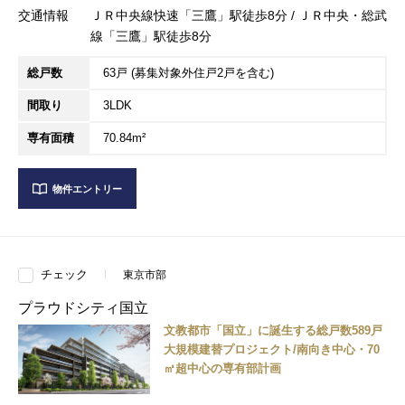
交通情報
ＪＲ中央線快速「三鷹」駅徒歩8分 / ＪＲ中央・総武
線「三鷹」駅徒歩8分
総戸数
63戸 (募集対象外住戸2戸を含む)
間取り
3LDK
専有面積
70.84m²
物件エントリー
チェック
東京市部
プラウドシティ国立
文教都市「国立」に誕生する総戸数589戸
大規模建替プロジェクト/南向き中心・70
㎡超中心の専有部計画