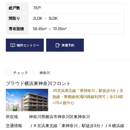
総戸数
78戸
間取り
2LDK ・ 3LDK
専有面積
58.45m² ～ 70.05m²
物件エントリー
来場予約
チェック
神奈川
プラウド横浜東神奈川フロント
JR京浜東北線「東神奈川」駅徒歩3分｜京
急線・東横線他3駅4路線利用可｜全124邸
×70㎡超中心
所在地
神奈川県横浜市神奈川区東神奈川
交通情報
ＪＲ京浜東北線「東神奈川」駅徒歩3分 / ＪＲ横浜線