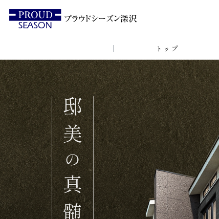
トップ
邸
美
の
真
髄