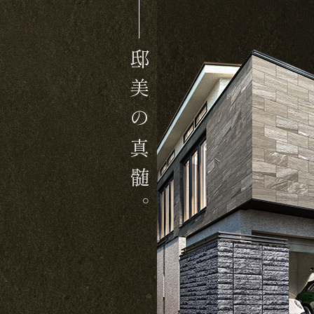
邸
美
の
真
髄
。