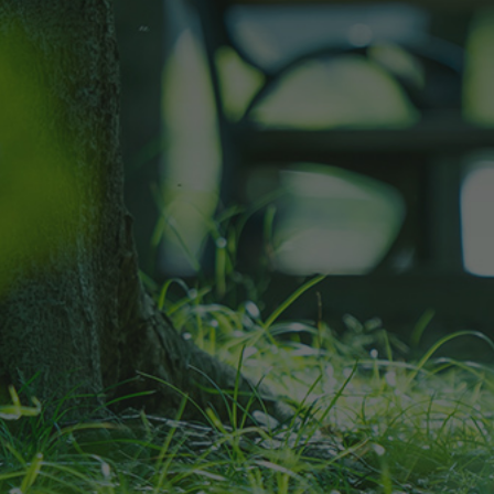
DIGITAL LIBRARY
トリーいただくと
デジタル
ライブラリー
の
情報を
ご覧いた
photo
image photo
モデルハウス案内会
優先ご招待