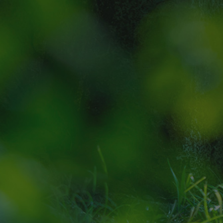
物件エン
image 
未掲載プランの
先行公開