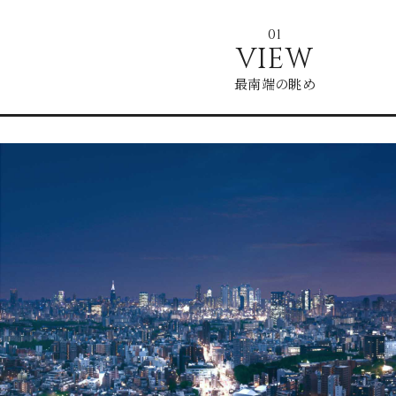
01
VIEW
最南端の眺め