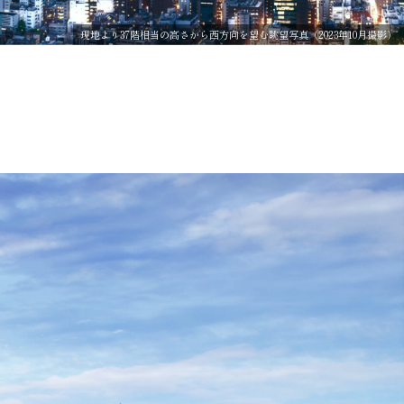
現地より37階相当の高さから西方向を望む眺望写真（2023年10月撮影）