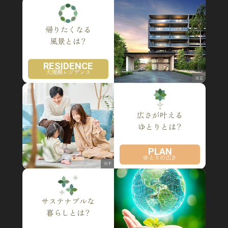
帰りたくなる
風景とは？
RESIDENCE
大規模レジデンス
※E
広さが叶える
ゆとりとは？
PLAN
ゆとりの広さ
※F
サステナブルな
暮らしとは？