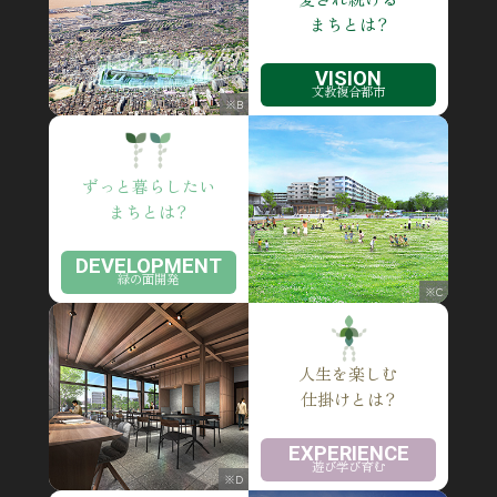
まちとは？
VISION
文教複合都市
※B
ずっと暮らしたい
まちとは？
DEVELOPMENT
緑の面開発
※C
人生を楽しむ
仕掛けとは？
EXPERIENCE
遊び学び育む
※D