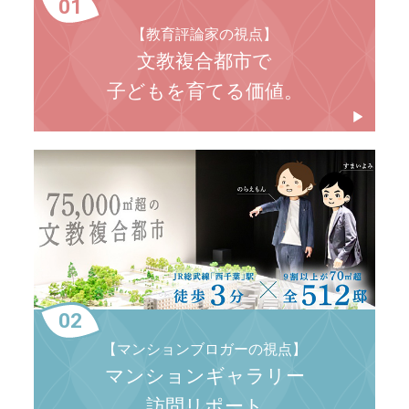
01
【教育評論家の視点】
文教複合都市で
子どもを育てる価値。
02
【マンションブロガーの視点】
マンションギャラリー
訪問リポート