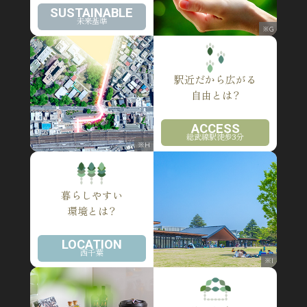
SUSTAINABLE
未来基準
※G
駅近だから広がる
自由とは？
ACCESS
総武線駅徒歩3分
※H
暮らしやすい
環境とは？
LOCATION
西千葉
※I