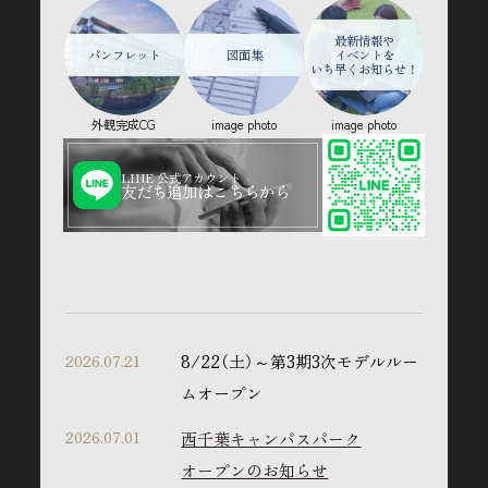
最新情報や
資料閲覧マイページ
専用URLの送
パンフレット
図面集
イベントを
いち早くお知らせ！
付
外観完成CG
image photo
image photo
物件エントリーしていただくと、
マイペー
ジ専用URLを
お客様のメールアドレスに
LINE 公式アカウント
送付致します。
友だち追加はこちらから
2
今後のスケジュールや
限定コンテ
ンツを随時更新
2026.07.21
8/22（土）～第3期3次モデルルー
物件エントリー者様から優先して、
最新情
ムオープン
報をご案内させていただきます。
2026.07.01
西千葉キャンパスパーク
3
オープンのお知らせ