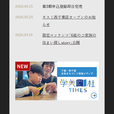
2026.06.15
第3期申込登録即日完売
ご来場予約受付
2026.05.25
カスミ西千葉店オープンのお知
準備が整い次第、
モデルルーム案内会開催
らせ
の
お知らせをお送り致します。
2026.03.19
限定コンテンツ「6組のご家族の
住まい探しstory」公開