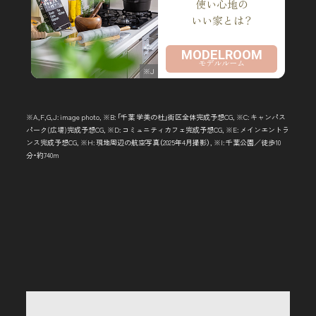
使い心地の
いい家とは？
MODELROOM
モデルルーム
※J
※A,F,G,J: image photo, ※B: 「千葉 学美の杜」街区全体完成予想CG, ※C: キャンパス
パーク(広場)完成予想CG, ※D: コミュニティカフェ完成予想CG, ※E: メインエントラ
ンス完成予想CG, ※H: 現地周辺の航空写真（2025年4月撮影）, ※I: 千葉公園／徒歩10
分・約740m