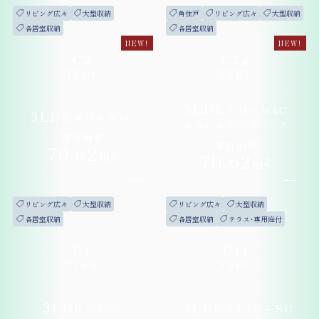
リビング広々
大型収納
角住戸
リビング広々
大型収納
各居室収納
各居室収納
NEW!
NEW!
C2
C2g
TYPE
TYPE
3LDK
+
N
+
WIC
3LDK
+
N
+
WIC
+
SC
+
収納スペース
専有面積
専有面積
70
.62
m²
70
.62
m²
リビング広々
大型収納
リビング広々
大型収納
各居室収納
各居室収納
テラス・専用庭付
D1
D1t
TYPE
TYPE
3LDK
3LDK
+
FIC
+
FIC
+
SC