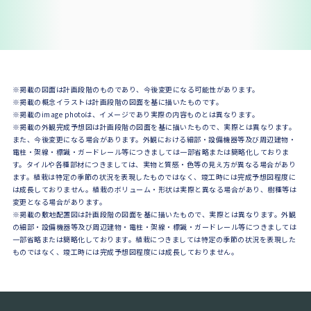
※掲載の図面は計画段階のものであり、今後変更になる可能性があります。
※掲載の概念イラストは計画段階の図面を基に描いたものです。
※掲載のimage photoは、イメージであり実際の内容ものとは異なります。
※掲載の外観完成予想図は計画段階の図面を基に描いたもので、実際とは異なります。
また、今後変更になる場合があります。外観における細部・設備機器等及び周辺建物・
電柱・架線・標識・ガードレール等につきましては一部省略または簡略化しておりま
す。タイルや各種部材につきましては、実物と質感・色等の見え方が異なる場合があり
ます。植栽は特定の季節の状況を表現したものではなく、竣工時には完成予想図程度に
は成長しておりません。植栽のボリューム・形状は実際と異なる場合があり、樹種等は
変更となる場合があります。
※掲載の敷地配置図は計画段階の図面を基に描いたもので、実際とは異なります。外観
の細部・設備機器等及び周辺建物・電柱・架線・標識・ガードレール等につきましては
一部省略または簡略化しております。植栽につきましては特定の季節の状況を表現した
ものではなく、竣工時には完成予想図程度には成長しておりません。