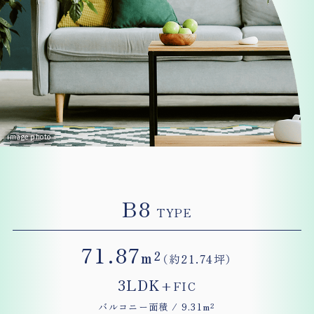
image photo
B8
TYPE
71
.87
m²
（約21.74坪）
3LDK
+
FIC
バルコニー面積 / 9.31m²