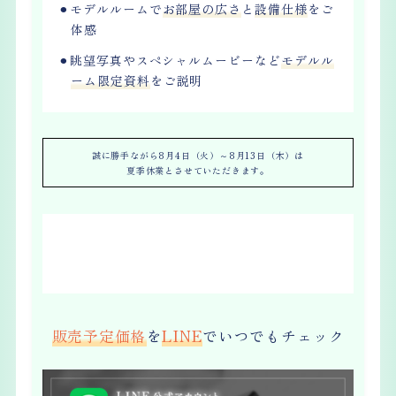
⚫︎モデルルームで
お部屋の広さ
と
設備仕様
をご
体感
⚫︎眺望写真やスペシャルムービーなど
モデルル
ーム限定資料
をご説明
誠に勝手ながら8月4日（火）～8月13日（木）は
夏季休業とさせていただきます。
RESERVATION
来場予約
販売予定価格
を
LINE
でいつでもチェック