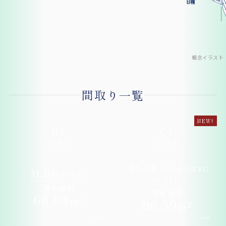
概念イラスト
間取り一覧
NEW!
B7
C1
TYPE
TYPE
3LDK
+
N
+
3WIC
3LDK
+
WIC
+
SIC
専有面積
専有面積
68
.84
m²
86
.59
m²