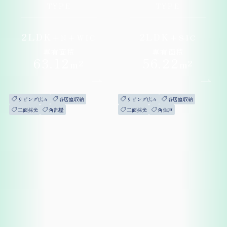
TYPE
TYPE
2LDK
2LDK
+
N
+
WIC
+
SIC
専有面積
専有面積
63
.12
56
.22
m²
m²
リビング広々
各居室収納
リビング広々
各居室収納
二面採光
角部屋
二面採光
角住戸