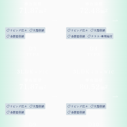
専有面積
専有面積
71
.87
72
.48
m²
m²
リビング広々
大型収納
リビング広々
大型収納
各居室収納
各居室収納
テラス・専用庭付
D3
D4
TYPE
TYPE
3LDK
3LDK
+
FIC
+
N
+
WIC
専有面積
専有面積
71
.87
80
.52
m²
m²
リビング広々
大型収納
リビング広々
大型収納
各居室収納
各居室収納
D9
D10