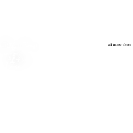
Musashi Kosugi
all image photo
Tokyo
Shinagawa
Yokohama
徒歩
14
「武蔵小杉」駅から
「武蔵小杉」駅から
「武蔵小杉」駅から
直通
直通
直通
分
17
10
12
分
分
分
Musashi Kosugi
（17分）
（12分）
（9分）
日々の行き先を広げてくれる、
武蔵小杉の14路線
※
。
各路線の相互乗り入れを合わせて、
計14路線
※
を利用できる「武蔵小杉」
を日常使い。
品川・東京・横浜など、進化を続ける
都市の中心へダイレクトにつながり
ます。