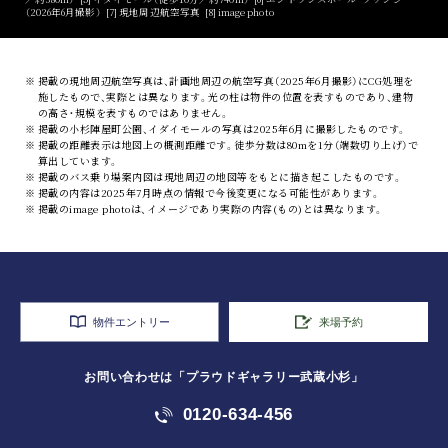
（2026年6月撮影）
[7]
現地周辺航空写真
[8]
image photo
※
掲載の現地周辺航空写真は、計画地周辺の航空写真（2025年6月撮影）にCG処理を
施したもので、実際とは異なります。光の柱は物件の位置を表すものであり、建物
の高さ・規模を表すものではありません。
※
掲載の小杉陣屋町公園、イダイモールの写真は2025年6月に撮影したものです。
※
掲載の距離表示は地図上の概測距離です。徒歩分数は80mを1分（端数切り上げ）で
算出しています。
※
掲載のバス乗り場案内図は現地周辺の地図等をもとに描き起こしたものです。
※
掲載の内容は2025年7月時点の情報で今後変更になる可能性があります。
※
掲載のimage photoは、イメージであり実際の内容(もの)とは異なります。
物件エントリー
来場予約
お問い合わせは
「プラウドギャラリー武蔵小杉」
0120-634-456