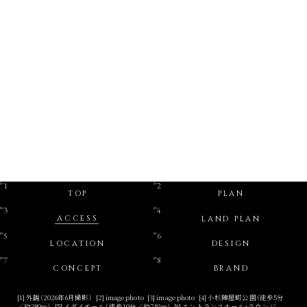
LDK
.49
㎡
type
面積
角住戸
南西
エントリーはこちら
コンセプトルーム案内会
はこちら
TOP
PLAN
ACCESS
LAND PLAN
LOCATION
DESIGN
CONCEPT
BRAND
[1]
外観（2026年6月撮影）
[2]
image photo
[3]
image photo
[4]
小杉陣屋町公園（徒歩5分
／約380m）
[5]
イダイモール（徒歩10分／約740m）
[6]
エントランスホール・ラウンジ