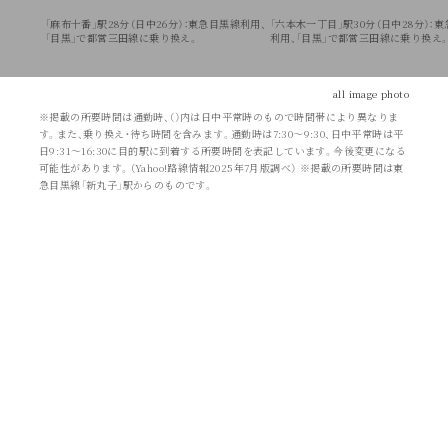
「麻布十番」駅28分（日中26分）：東急目黒線利用、
「六本木一丁目」駅30分（日中28分）：
「目黒」で都営三田線に乗り換え。
利用、「目黒」で都営三田線に乗り換え
all image photo
※掲載の所要時間は通勤時、（）内は日中平常時のもので時間帯により異なりま
す。また、乗り換え・待ち時間を含みます。通勤時は7:30〜9:30、日中平常時は平
日9:31〜16:30に目的駅に到着する所要時間を表記しています。今後変更になる
可能性があります。（Yahoo!路線情報2025年7月版調べ） ※掲載の所要時間は東
急目黒線「新丸子」駅からのものです。