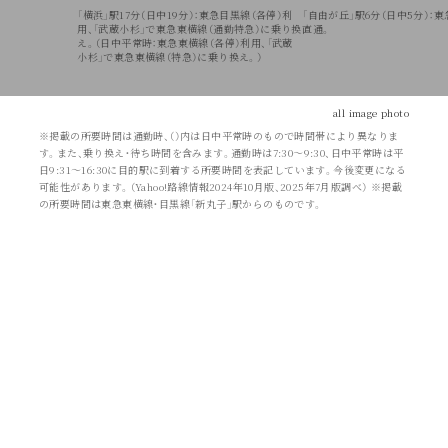
「横浜」駅17分（日中19分）：東急目黒線（各停）利
「自由が丘」駅6分（日中5分）：
用、「武蔵小杉」で東急東横線（通勤特急）に乗り換
直通。
え。（日中平常時：東急東横線（各停）利用、「武蔵
小杉」で東急東横線（特急）に乗り換え。）
all image photo
※掲載の所要時間は通勤時、（）内は日中平常時のもので時間帯により異なりま
す。また、乗り換え・待ち時間を含みます。通勤時は7:30〜9:30、日中平常時は平
日9:31〜16:30に目的駅に到着する所要時間を表記しています。今後変更になる
可能性があります。（Yahoo!路線情報2024年10月版、2025年7月版調べ） ※掲載
の所要時間は東急東横線・目黒線「新丸子」駅からのものです。