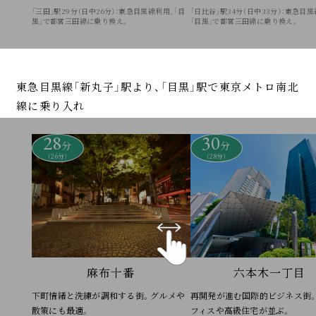
「三田」駅29分（日中26分）：東急目黒線利用、「目
「日比谷」駅34分（日中33分）：東急目黒
黒」で都営三田線に乗り換え。
「目黒」で都営三田線に乗り換え。
東急目黒線「新丸子」駅より、「目黒」駅で東京メトロ南北
線に乗り入れ
28
30
分
分
（26分）
（28分）
麻布十番
六本木一丁目
下町情緒と洗練が調和する街。グルメや
再開発が進む国際的ビジネス街
散策にも最適。
フィスや高級住宅が並ぶ。