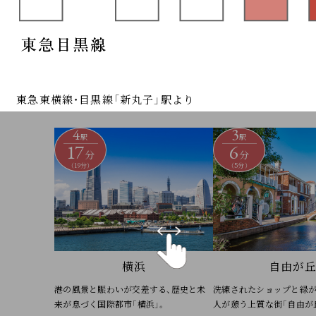
東急東横線・目黒線「新丸子」駅より
4
3
駅
駅
17
6
分
分
（19分）
（5分）
横浜
自由が
港の風景と賑わいが交差する、歴史と未
洗練されたショップと緑が
来が息づく国際都市「横浜」。
人が憩う上質な街「自由が