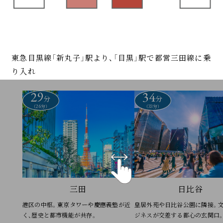
東急目黒線「新丸子」駅より、「目黒」駅で都営三田線に乗
り入れ
29
34
分
分
（26分）
（33分）
三田
日比谷
港区の中枢。東京タワーや慶應義塾が近
皇居外苑や日比谷公園に隣接。
く、歴史と都市機能が共存。
ジネスが交差する都心の玄関口