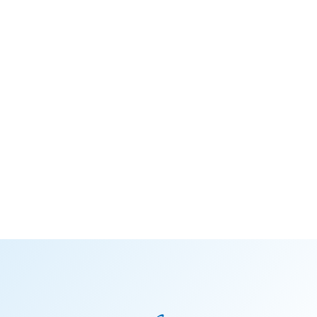
※「14路線」とは、JR南武線、JR横須賀線、JR湘南新宿ライン、相鉄・JR直通線、東急東横線、東急目
黒線、東京メトロ副都心線（東急東横線乗入れ）、みなとみらい線（東急東横線乗入れ）、東武東上線
（東急東横線乗入れ）、西武有楽町線（東急東横線乗入れ）、西武池袋線（東急東横線乗入れ）、東京メ
トロ南北線（東急目黒線乗入れ）、都営三田線（東急目黒線乗入れ）、埼玉高速鉄道（東急目黒線乗入
れ）を表現したものです。
※掲載の所要時間は通勤時、（）内は日中平常時のもので時間帯により異なります。また、乗り換
え・待ち時間を含みます。通勤時は7:30〜9:30、日中平常時は平日9:31〜16:30に目的駅に到着す
る所要時間を表記しています。今後変更になる可能性があります。（Yahoo!路線情報2024年10月
版、2025年7月版調べ） ※掲載の所要時間はJR南武線・横須賀線・湘南新宿ライン・東急東横線・目
黒線「武蔵小杉」駅からのものです。 「品川」駅10分（9分）：横須賀線直通。 「東京」駅17分（17分）：横
須賀線直通。 「横浜」駅12分（12分）：JR横須賀線直通。