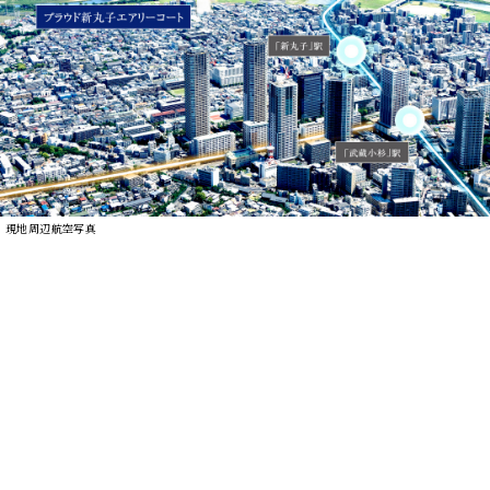
現地周辺航空写真
Train
「新丸子」×「武蔵小杉」。
都心へ、横浜へ、自由自在に。
最寄りの「新丸子」を発着する東急２路線に加え、
「武蔵小杉」の計14路
線
※
が日常の足に。