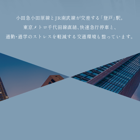
小田急小田原線とJR南武線が交差する「登戸」駅。
東京メトロ千代田線直結、快速急行停車と、
通勤・通学のストレスを軽減する
交通環境も整っています。