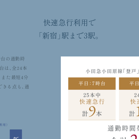
快速急行利用で
「新宿」駅まで3駅。
時台の通勤時
台は、全24本
。また最短4分
できる点も、通