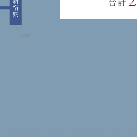
概念図
OKYO METRO
CHIYODA L