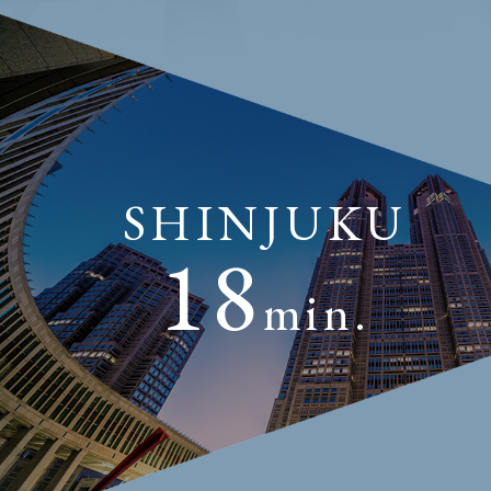
SHINJUKU
18
min.