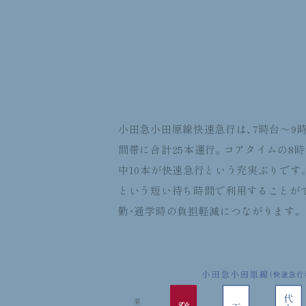
小田急小田原線快速急行は、7時台〜9
間帯に合計25本運行。コアタイムの8時
中10本が快速急行という充実ぶりです
という短い待ち時間で利用することが
勤・通学時の負担軽減につながります。