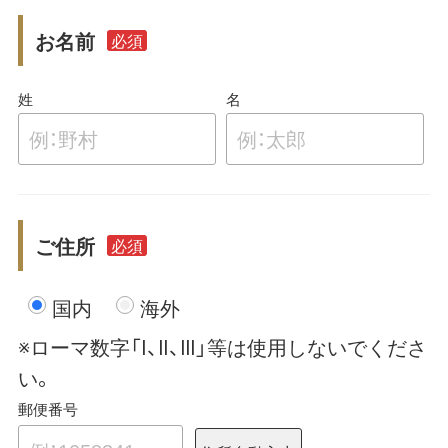
お名前
必須
姓
名
ご住所
必須
国内
海外
※ローマ数字「Ⅰ、Ⅱ、Ⅲ」等は使用しないでくださ
い。
郵便番号