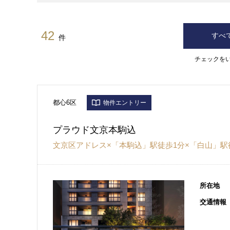
42
すべ
件
チェックを
都心6区
物件エントリー
プラウド文京本駒込
文京区アドレス×「本駒込」駅徒歩1分×「白山」駅徒
所在地
交通情報