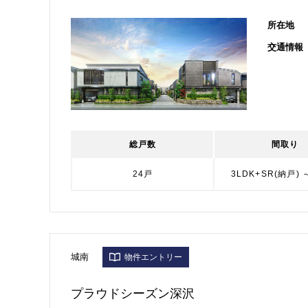
所在地
交通情報
総戸数
間取り
24戸
3LDK+SR(納戸) 
城南
物件エントリー
プラウドシーズン深沢