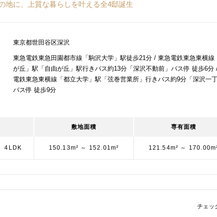
深沢の地に、上質な暮らしを叶える全4邸誕生
東京都世田谷区深沢
東急電鉄東急田園都市線「駒沢大学」駅徒歩21分 / 東急電鉄東急東横線
が丘」駅「自由が丘」駅行きバス約13分「深沢不動前」バス停 徒歩6分 /
電鉄東急東横線「都立大学」駅「弦巻営業所」行きバス約9分「深沢一
バス停 徒歩9分
敷地面積
専有面積
・ 4LDK
150.13m² ～ 152.01m²
121.54m² ～ 170.00m
チェッ