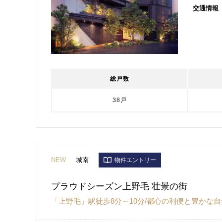
交通情報
総戸数
38戸
NEW
城南
物件エントリー
プラウドシーズン上野毛 壮景の街
「上野毛」駅徒歩8分～10分/都心の利便と豊かな