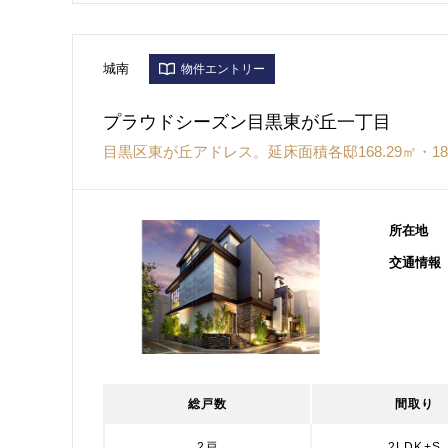
城南
物件エントリー
プラウドシーズン目黒東が丘一丁目
目黒区東が丘アドレス。延床面積各邸168.29㎡・185
所在地
交通情報
総戸数
間取り
2戸
2LDK+S