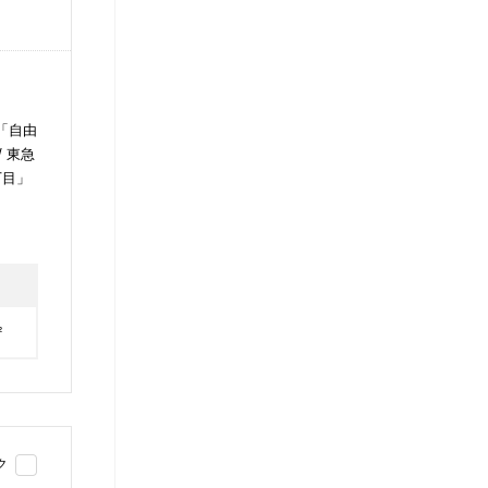
「自由
 東急
丁目」
²
ク