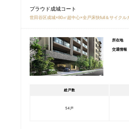
プラウド成城コート
世田谷区成城×80㎡超中心×全戸床快full＆サイク
所在地
交通情報
総戸数
54戸