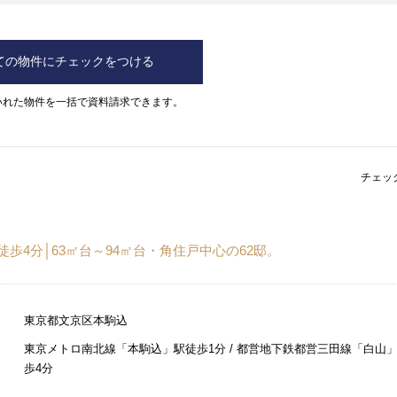
ての物件にチェックをつける
いれた物件を一括で資料請求できます。
チェッ
歩4分│63㎡台～94㎡台・角住戸中心の62邸。
東京都文京区本駒込
東京メトロ南北線「本駒込」駅徒歩1分 / 都営地下鉄都営三田線「白山
歩4分