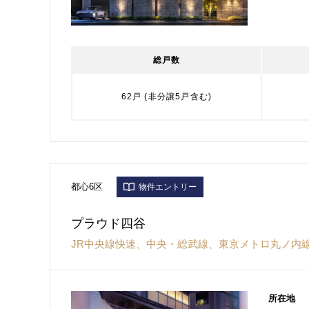
総戸数
62戸 (非分譲5戸含む)
都心6区
物件エントリー
プラウド四谷
JR中央線快速、中央・総武線、東京メトロ丸ノ内
所在地