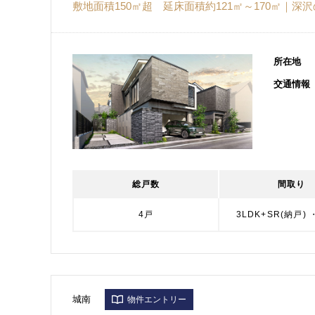
敷地面積150㎡超 延床面積約121㎡～170㎡｜
所在地
交通情報
総戸数
間取り
4戸
3LDK+SR(納戸) 
城南
物件エントリー