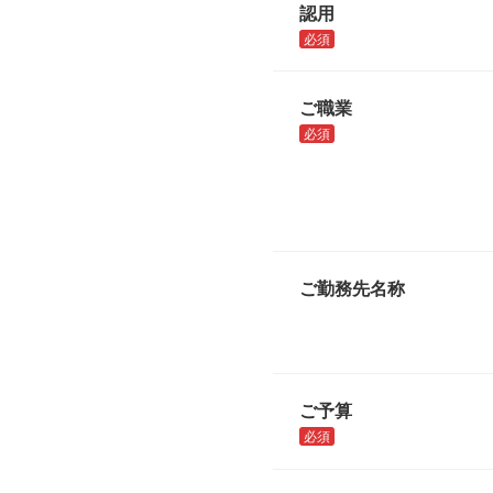
認用
必須
ご職業
必須
ご勤務先名称
ご予算
必須