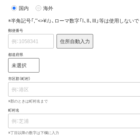
国内
海外
※半角記号「,'"<>¥:/」、ローマ数字「Ⅰ、Ⅱ、Ⅲ」等は使用しな
郵便番号
住所自動入力
都道府県
市区郡（町村）
※郡のときは町村名まで
町村名
※丁目以降の数字は下欄に入力