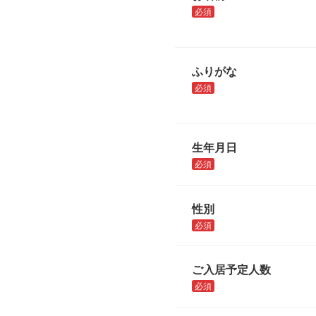
必須
ふりがな
必須
生年月日
必須
性別
必須
ご入居予定人数
必須