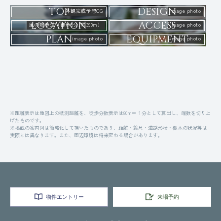
TOP
DESIGN
外観完成予想CG
image photo
LOCATION
ACCESS
風の散歩道（徒歩5分/約390m）
image photo
PLAN
EQUIPMENT
image photo
image photo
※距離表示は地図上の概測距離を、徒歩分数表示は80m＝１分として算出し、端数を切り上
げたものです。
※掲載の案内図は簡略化して描いたものであり、距離・縮尺・道路形状・樹木の状況等は
実際とは異なります。また、周辺環境は将来変わる場合があります。
物件エントリー
来場予約