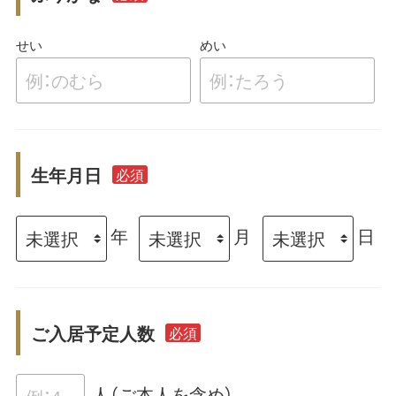
せい
めい
生年月日
必須
年
月
日
ご入居予定人数
必須
人（ご本人を含め）