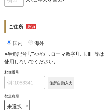
ご住所
必須
国内
海外
※半角記号「,'"<>¥:/」、ローマ数字「Ⅰ、Ⅱ、Ⅲ」等は
使用しないでください。
郵便番号
住所自動入力
都道府県