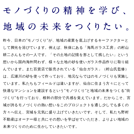
昨今、日本の”モノづくり”が、地域の産業を底上げするキーファクターと
して脚光を浴びています。例えば、秋保にある「海馬ガラス工房」の村山
耕二さんもその一人です。「その土地の記憶を形として残したい」という
想いから国内海外問わず、様々な土地の砂を使いガラス作品作りに取り組
んでいます。また百貨店で販売されている「仙台ガラス」（村山氏監修）
は、広瀬川の砂を使って作っており、地元ならではのモノづくりも実施し
ています。私たちもフィールドは違いますが、仙台に住まう方々にとって
快適なマンションを建設するという”モノづくり”と地域の未来をつくる”街
づくり”を行っており、根幹の部分で共感を覚えています。だからこそ、宮
城が誇るモノづくりの熱い想いをこのプロジェクトを通し少しでも多くの
方々へ伝え、宮城を元気に盛り上げていきたいです。そして、私たち野村
不動産はオーナー様と共にその想いを学ばせていただき、よりよい地域の
未来づくりのために生かしていきたいです。