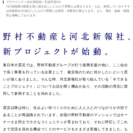
プラウドシティ仙台長町南／完成予想CG
※計画段階の図面を基に描き起こしたもので実際とは異なります。なお、表現しているケヤキ
は街路樹をCG加工したもので実際とは樹高・本数等が異なります。また、電柱・架線・標識
等は省略しております。
東日本大震災では、野村不動産グループが行う復興支援の他に、ここ仙台
で長く事業を行っている企業として、被災地のために何かしたいという思
いが強くありました。そんな時、河北新報社が取り組んでいる「今できる
ことプロジェクト」についてお話を聞く機会があり、その活動の理念に賛
同して参画することを決めました。
震災以降は特に、住みよい街づくりのために人と人とのつながりが大切で
あることが再認識されています。全国の野村不動産のマンションではオー
ナーさま同士で小さなコミュニティが育まれており、それに呼応してこれ
まで交流を深める機会づくりのサービスをさまざま実施してきました。も