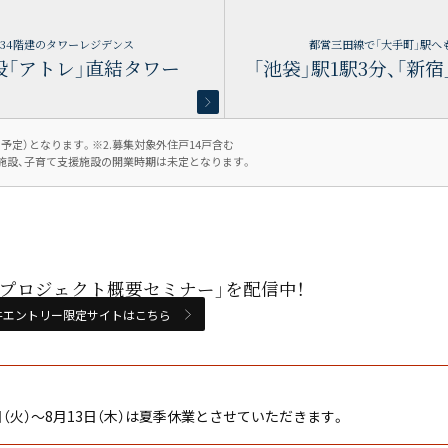
34階建のタワーレジデンス
都営三田線で「大手町」駅へ
設「アトレ」直結タワー
「池袋」駅1駅3分、「新宿
（予定）となります。※2.募集対象外住戸14戸含む
公益施設、子育て支援施設の開業時期は未定となります。
プロジェクト概要セミナー」を配信中！
件エントリー限定サイトはこちら
日（火）～8月13日（木）は夏季休業とさせていただきます。