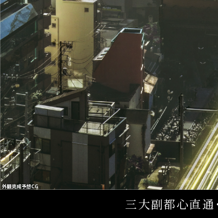
外観完成予想CG
三大副都心直通・