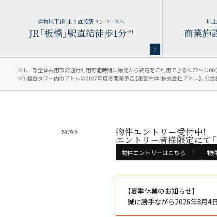
建物地下1階より直接駅コンコースへ
地上
JR「板橋」駅直結徒歩1分
商業施
※1
※1.一部全体共用部の通行利用可能時間は始発から終電をご利用できる4：22～1：00
※3.複合タワー内のアトレは2027年度冬開業予定【運営主体：株式会社アトレ】、
物件エントリー受付中！
NEWS
エントリー者様限定にて「
物件エントリーはこちら
物
【夏季休業のお知らせ】
誠に勝手ながら2026年8月4