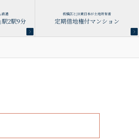
も直通
板橋区とJR東日本が土地所有者
」駅2駅9分
定期借地権付マンション